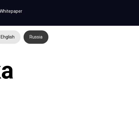
Whitepaper
Ehglish
Russia
а